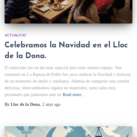
ACTUALITAT
Celebramos la Navidad en el Lloc
de la Dona.
El miércoles fue un día muy especial para todo nuestro equipo. Nos
reunimos en La Raposa de Poble Sec para celebrar la Navidad y disfrutar
de un momento de unión y confianza. Además de compartir una comida
deliciosa, intercambiamos regalos no materiales, unos vales muy
personales que podremos usar en
Read more…
By
Lloc de la Dona
,
2 anys
ago