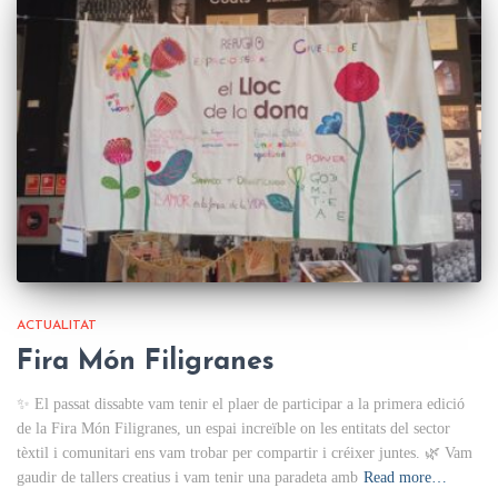
ACTUALITAT
Fira Món Filigranes
✨ El passat dissabte vam tenir el plaer de participar a la primera edició
de la Fira Món Filigranes, un espai increïble on les entitats del sector
tèxtil i comunitari ens vam trobar per compartir i créixer juntes. 🌿 Vam
gaudir de tallers creatius i vam tenir una paradeta amb
Read more…