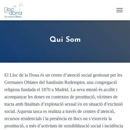
T
O
G
G
L
Qui Som
E
N
A
V
I
G
El Lloc de la Dona és un centre d’atenció social gestionat per les
A
T
Germanes Oblates del Santíssim Redemptor, una congregació
I
religiosa fundada el 1870 a Madrid. La seva missió és acollir i
O
acompanyar les dones en contextos de prostitució, víctimes de
N
tracta amb finalitats d’explotació sexual i/o en situació d’exclusió
social. Aquesta tasca es realitza a través de centres d’atenció,
recursos residencials i la presència en llocs on s’exerceix la
prostitució, a més d’activitats de sensibilització social i incidència