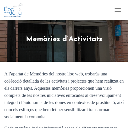
T
O
G
G
L
Memòries d’Activitats
E
N
A
V
I
G
A l’apartat de Memòries del nostre lloc web, trobaràs una
A
T
col·lecció detallada de les activitats i projectes que hem realitzat en
I
els darrers anys. Aquestes memòries proporcionen una visió
O
completa de les nostres iniciatives enfocades al desenvolupament
N
integral i l’autonomia de les dones en contextos de prostitució, així
com els esforços que hem fet per sensibilitzar i transformar
socialment la comunitat.