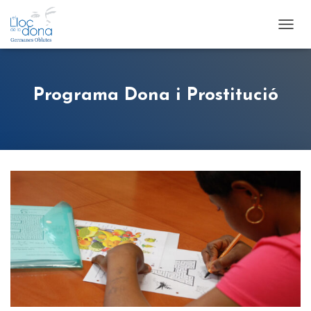
T
O
G
G
L
Programa Dona i Prostitució
E
N
A
V
I
G
A
T
I
O
N