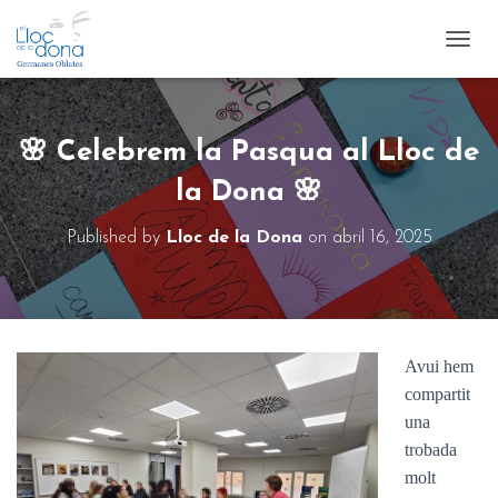
T
O
G
G
L
🌸 Celebrem la Pasqua al Lloc de
E
N
la Dona 🌸
A
V
Published by
Lloc de la Dona
on
abril 16, 2025
I
G
A
T
I
O
Avui hem
N
compartit
una
trobada
molt