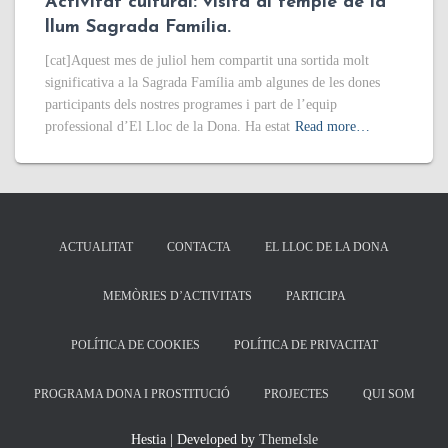
Activitat cultural: visita al temple de la
llum Sagrada Família.
[cat]Aquest mes de juliol hem compartit una sortida molt
significativa a la Sagrada Família amb algunes de les dones
participants dels nostres programes i part de l’equip
professional d’El Lloc de la Dona. Ha estat
Read more…
ACTUALITAT
CONTACTA
EL LLOC DE LA DONA
MEMÒRIES D’ACTIVITATS
PARTICIPA
POLÍTICA DE COOKIES
POLÍTICA DE PRIVACITAT
PROGRAMA DONA I PROSTITUCIÓ
PROJECTES
QUI SOM
Hestia | Developed by
ThemeIsle