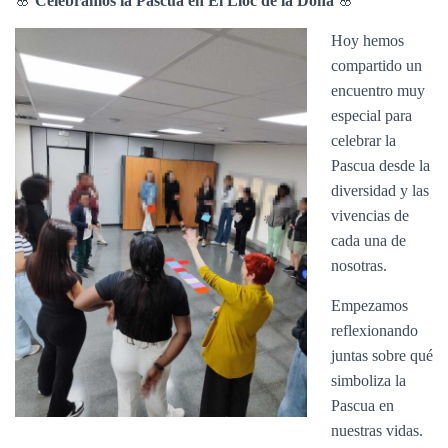
🌸
Celebramos la Pascua en El Lloc de la Dona
🌸
Hoy hemos
compartido un
encuentro muy
especial para
celebrar la
Pascua desde la
diversidad y las
vivencias de
cada una de
nosotras.
Empezamos
reflexionando
juntas sobre qué
simboliza la
Pascua en
nuestras vidas.