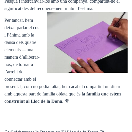
Pasqua i intercanviar-los amb una companya, compartint-ne el
significat des del reconeixement mutu i l’estima.
Per tancar, hem
deixat parlar el cos
i l’ànima amb la
dansa dels quatre
elements —una
manera d’alliberar-
nos, de tornar a
l’arrel i de
connectar amb el
present. I, com no podia faltar, hem acabat compartint un dinar
amb aquesta part de família oblata que és
la família que estem
construint al Lloc de la Dona
. 💜